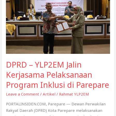
DPRD – YLP2EM Jalin
Kerjasama Pelaksanaan
Program Inklusi di Parepare
Leave a Comment
/
Artikel
/
Rahmat YLP2EM
PORTALINSIDEN.COM, Parepare — Dewan Perwakilan
Rakyat Daerah (DPRD) Kota Parepare melaksanakan