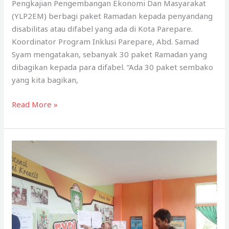
Pengkajian Pengembangan Ekonomi Dan Masyarakat
(YLP2EM) berbagi paket Ramadan kepada penyandang
disabilitas atau difabel yang ada di Kota Parepare.
Koordinator Program Inklusi Parepare, Abd. Samad
Syam mengatakan, sebanyak 30 paket Ramadan yang
dibagikan kepada para difabel. “Ada 30 paket sembako
yang kita bagikan,
Human
Read More »
Initiative
Makassar
Bersama
Telkomsel
dan
YLP2EM
Berbagi
Paket
Ramadan