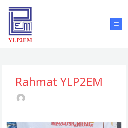
Skip
to
content
Rahmat YLP2EM