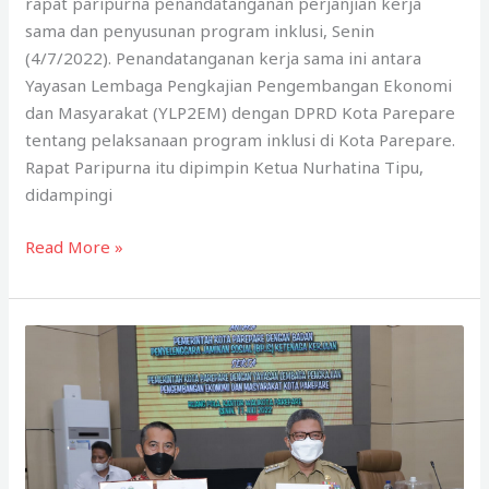
rapat paripurna penandatanganan perjanjian kerja
sama dan penyusunan program inklusi, Senin
(4/7/2022). Penandatanganan kerja sama ini antara
Yayasan Lembaga Pengkajian Pengembangan Ekonomi
dan Masyarakat (YLP2EM) dengan DPRD Kota Parepare
tentang pelaksanaan program inklusi di Kota Parepare.
Rapat Paripurna itu dipimpin Ketua Nurhatina Tipu,
didampingi
DPRD
Read More »
–
YLP2EM
Jalin
Kerjasama
Pelaksanaan
Program
Inklusi
di