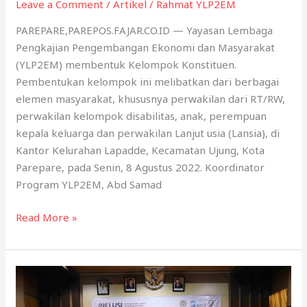
Leave a Comment
/
Artikel
/
Rahmat YLP2EM
PAREPARE,PAREPOS.FAJAR.CO.ID — Yayasan Lembaga
Pengkajian Pengembangan Ekonomi dan Masyarakat
(YLP2EM) membentuk Kelompok Konstituen.
Pembentukan kelompok ini melibatkan dari berbagai
elemen masyarakat, khususnya perwakilan dari RT/RW,
perwakilan kelompok disabilitas, anak, perempuan
kepala keluarga dan perwakilan Lanjut usia (Lansia), di
Kantor Kelurahan Lapadde, Kecamatan Ujung, Kota
Parepare, pada Senin, 8 Agustus 2022. Koordinator
Program YLP2EM, Abd Samad
Kelompok
Read More »
Konstituen
Sebagai
Penyambung
Aspirasi
Masyarakat