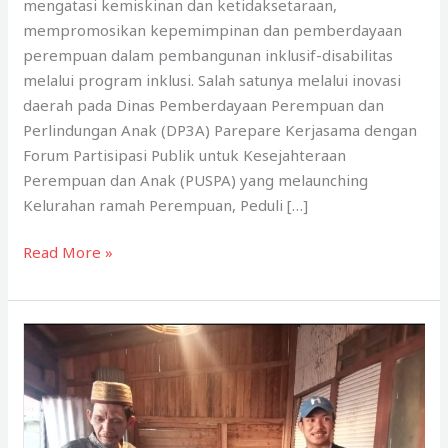
mengatasi kemiskinan dan ketidaksetaraan,
mempromosikan kepemimpinan dan pemberdayaan
perempuan dalam pembangunan inklusif-disabilitas
melalui program inklusi. Salah satunya melalui inovasi
daerah pada Dinas Pemberdayaan Perempuan dan
Perlindungan Anak (DP3A) Parepare Kerjasama dengan
Forum Partisipasi Publik untuk Kesejahteraan
Perempuan dan Anak (PUSPA) yang melaunching
Kelurahan ramah Perempuan, Peduli […]
YLP2EM-
Read More »
BaKTI
Dukung
Pemda
Parepare
Launching
Kelurahan
Inklusi