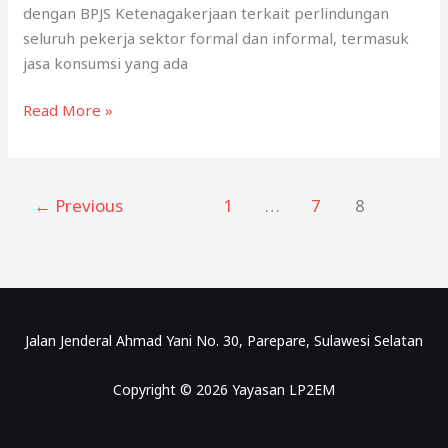
dengan BPJS Ketenagakerjaan terkait perlindungan
seluruh pekerja sektor formal dan informal, termasuk
jasa konsumsi yang ada
Pemkot
Read More »
Parepare
Selaraskan
Kesejahteraan
←
Previous
1
…
7
8
Masyarakat
Jalan Jenderal Ahmad Yani No. 30, Parepare, Sulawesi Selatan
Copyright © 2026 Yayasan LP2EM