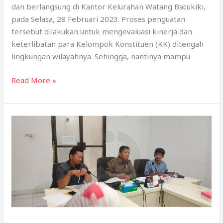
dan berlangsung di Kantor Kelurahan Watang Bacukiki,
pada Selasa, 28 Februari 2023. Proses penguatan
tersebut dilakukan untuk mengevaluasi kinerja dan
keterlibatan para Kelompok Konstituen (KK) ditengah
lingkungan wilayahnya. Sehingga, nantinya mampu
Program
Read More »
Inklusi
Terus
Maksimalkan
Pelayanan
Masyarakat
Melalui
Kelompok
Konstituen