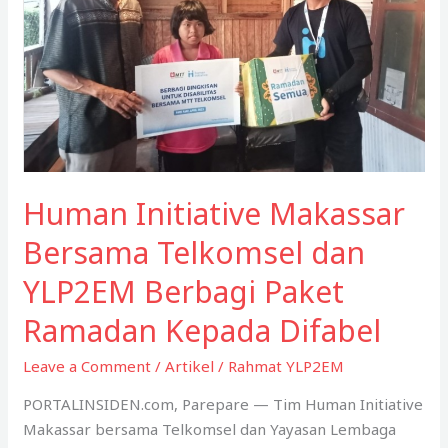
Human Initiative Makassar
Bersama Telkomsel dan
YLP2EM Berbagi Paket
Ramadan Kepada Difabel
Leave a Comment
/
Artikel
/
Rahmat YLP2EM
PORTALINSIDEN.com, Parepare — Tim Human Initiative
Makassar bersama Telkomsel dan Yayasan Lembaga