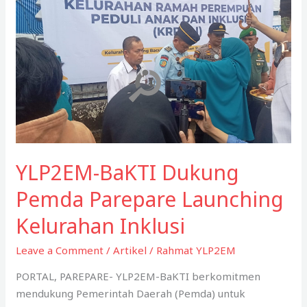
YLP2EM-BaKTI Dukung
Pemda Parepare Launching
Kelurahan Inklusi
Leave a Comment
/
Artikel
/
Rahmat YLP2EM
PORTAL, PAREPARE- YLP2EM-BaKTI berkomitmen
mendukung Pemerintah Daerah (Pemda) untuk