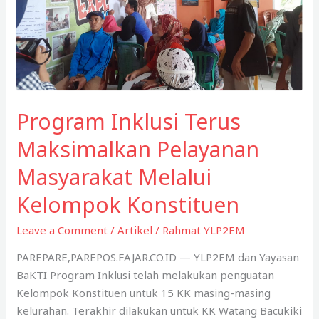
Kepada
Difabel
Program Inklusi Terus
Maksimalkan Pelayanan
Masyarakat Melalui
Kelompok Konstituen
Leave a Comment
/
Artikel
/
Rahmat YLP2EM
PAREPARE,PAREPOS.FAJAR.CO.ID — YLP2EM dan Yayasan
BaKTI Program Inklusi telah melakukan penguatan
Kelompok Konstituen untuk 15 KK masing-masing
kelurahan. Terakhir dilakukan untuk KK Watang Bacukiki